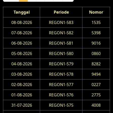
Tanggal
Periode
Nomor
08-08-2026
REGON1-583
1535
07-08-2026
REGON1-582
5398
06-08-2026
REGON1-581
9016
05-08-2026
REGON1-580
0860
04-08-2026
REGON1-579
8282
03-08-2026
REGON1-578
9494
02-08-2026
REGON1-577
0227
01-08-2026
REGON1-576
2775
31-07-2026
REGON1-575
4008