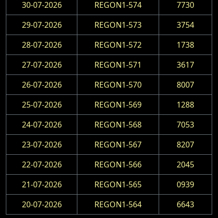
30-07-2026
REGON1-574
7730
29-07-2026
REGON1-573
3754
28-07-2026
REGON1-572
1738
27-07-2026
REGON1-571
3617
26-07-2026
REGON1-570
8007
25-07-2026
REGON1-569
1288
24-07-2026
REGON1-568
7053
23-07-2026
REGON1-567
8207
22-07-2026
REGON1-566
2045
21-07-2026
REGON1-565
0939
20-07-2026
REGON1-564
6643