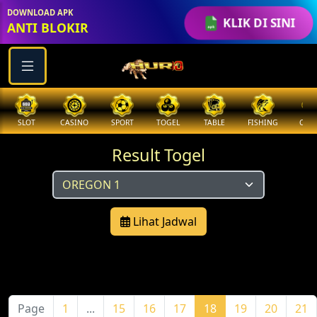
DOWNLOAD APK
KLIK DI SINI
ANTI BLOKIR
SLOT
CASINO
SPORT
TOGEL
TABLE
FISHING
COCK
Result Togel
Lihat Jadwal
Page
1
...
15
16
17
18
19
20
21