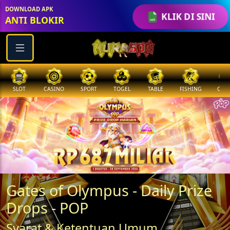
DOWNLOAD APK
KLIK DI SINI
ANTI BLOKIR
SLOT
CASINO
SPORT
TOGEL
TABLE
FISHING
COCK
Gates of Olympus - Daily Prize
Drops - POP
Syarat & Ketentuan Umum