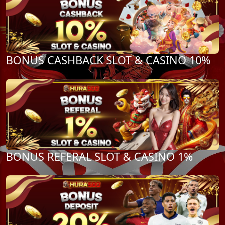
BONUS CASHBACK SLOT & CASINO 10%
BONUS REFERAL SLOT & CASINO 1%