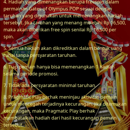
4. Hadiah yang dimenangkan berupa freespin dalam
permainan Gates of Olympus POP sesuai dengan
taruhan yang digunakan untuk memenangkan hadiah
tersebut. Jika taruhan yang menang melebihi Rp 16,500,
maka akan diberikan free spin senilai Rp 16,500 per
spin.
5. Semua hadiah akan dikreditkan dalam bentuk uang
tunai tanpa persyaratan taruhan.
6. Tiap pemain hanya bisa memenangkan 1 hadiah
selama periode promosi.
7. Tidak ada persyaratan minimal taruhan.
8. Pragmatic Play berhak meninjau aktivitas pemain
untuk mencegah terjadinya kecurangan. Jika ditemukan
kecurangan, maka Pragmatic Play berhak
membatalkan hadiah dari hasil kecurangan pemain
tersebut.