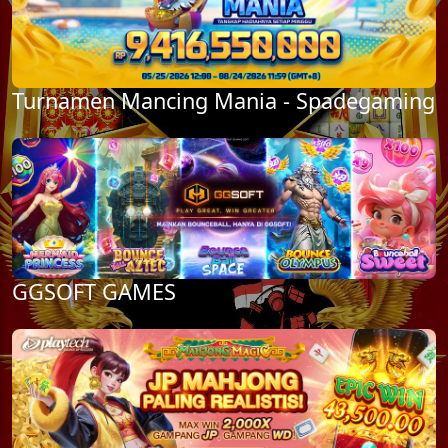
Turnamen Mancing Mania - Spadegaming
GGSOFT GAMES