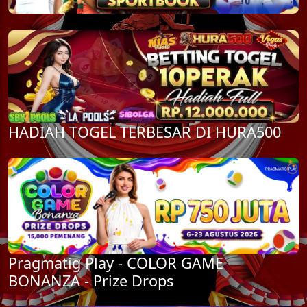
HADIAH TOGEL TERBESAR DI HURA500
Pragmatig Play - COLOR GAME
BONANZA - Prize Drops