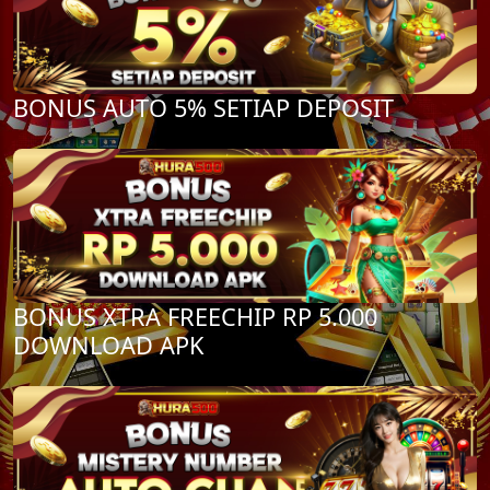
BONUS AUTO 5% SETIAP DEPOSIT
BONUS XTRA FREECHIP RP 5.000
DOWNLOAD APK