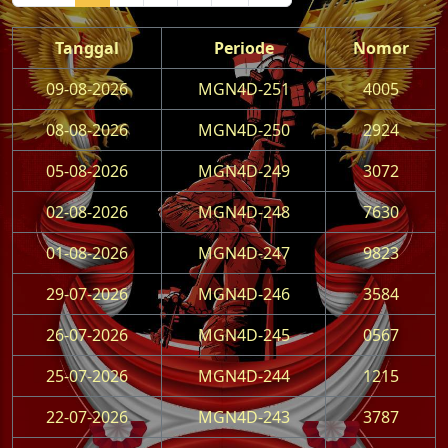
Tanggal
Periode
Nomor
09-08-2026
MGN4D-251
4005
08-08-2026
MGN4D-250
2924
05-08-2026
MGN4D-249
3072
02-08-2026
MGN4D-248
7630
01-08-2026
MGN4D-247
9823
29-07-2026
MGN4D-246
3584
26-07-2026
MGN4D-245
0567
25-07-2026
MGN4D-244
1215
22-07-2026
MGN4D-243
3787