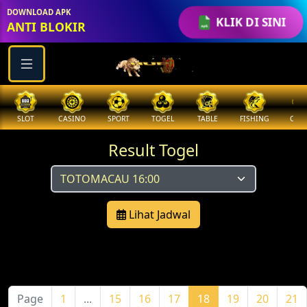
DOWNLOAD APK
KLIK DI SINI
ANTI BLOKIR
SLOT
CASINO
SPORT
TOGEL
TABLE
FISHING
COCK
Result Togel
Lihat Jadwal
Page
1
...
15
16
17
18
19
20
21