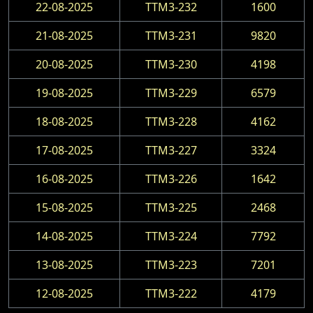
22-08-2025
TTM3-232
1600
21-08-2025
TTM3-231
9820
20-08-2025
TTM3-230
4198
19-08-2025
TTM3-229
6579
18-08-2025
TTM3-228
4162
17-08-2025
TTM3-227
3324
16-08-2025
TTM3-226
1642
15-08-2025
TTM3-225
2468
14-08-2025
TTM3-224
7792
13-08-2025
TTM3-223
7201
12-08-2025
TTM3-222
4179