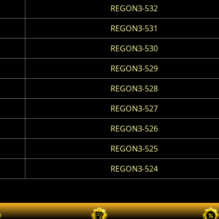
REGON3-532
REGON3-531
REGON3-530
REGON3-529
REGON3-528
REGON3-527
REGON3-526
REGON3-525
REGON3-524