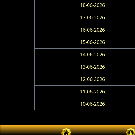
18-06-2026
17-06-2026
16-06-2026
15-06-2026
14-06-2026
13-06-2026
12-06-2026
11-06-2026
10-06-2026