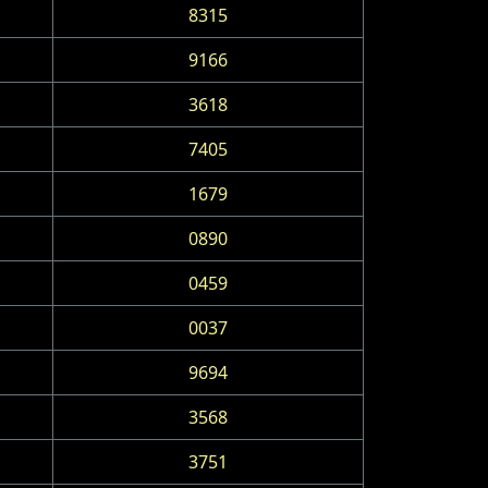
8315
9166
3618
7405
1679
0890
0459
0037
9694
3568
3751