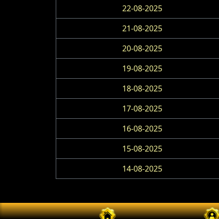
22-08-2025
21-08-2025
20-08-2025
19-08-2025
18-08-2025
17-08-2025
16-08-2025
15-08-2025
14-08-2025