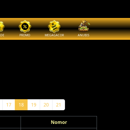
ADE
PROMO
MEGAGACOR
ANUBIS
17
18
19
20
21
Nomor