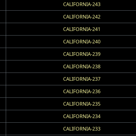
CALIFORNIA-243
CALIFORNIA-242
CALIFORNIA-241
CALIFORNIA-240
CALIFORNIA-239
CALIFORNIA-238
CALIFORNIA-237
CALIFORNIA-236
CALIFORNIA-235
CALIFORNIA-234
CALIFORNIA-233