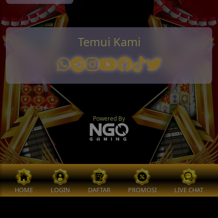
Temui Kami
sc****ml
Telah Berhasil Melakukan Withdraw
Rp 9.121.000,00
Powered By
HOME
LOGIN
DAFTAR
PROMOSI
LIVE CHAT