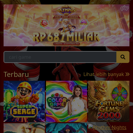
Terbaru
Lihat lebih banyak