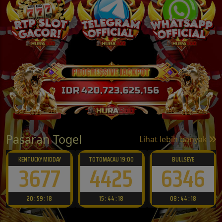
Pasaran Togel
Lihat lebih banyak
TOTOMACAU 19:00
BULLSEYE
CALIFORNIA
4425
6346
5383
15 : 44 : 16
08 : 44 : 16
05 : 14 : 16